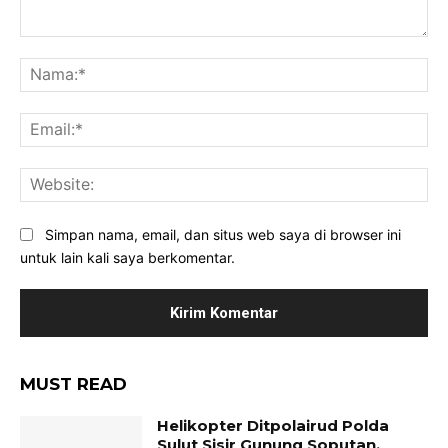
Komentar:
Na
Ema
Web
Simpan nama, email, dan situs web saya di browser ini
untuk lain kali saya berkomentar.
MUST READ
Helikopter Ditpolairud Polda
Sulut Sisir Gunung Soputan,