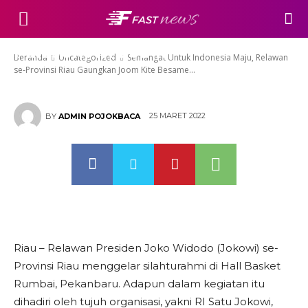
Maju, Relawan se-Provinsi Riau
Gaungkan Joom Kite Besame
Pak Jokowi 2024.
Beranda
Uncategorized
Semangat Untuk Indonesia Maju, Relawan
se-Provinsi Riau Gaungkan Joom Kite Besame...
25 MARET 2022
BY
ADMIN POJOKBACA
Riau – Relawan Presiden Joko Widodo (Jokowi) se-
Provinsi Riau menggelar silahturahmi di Hall Basket
Rumbai, Pekanbaru. Adapun dalam kegiatan itu
dihadiri oleh tujuh organisasi, yakni RI Satu Jokowi,