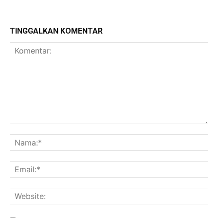
TINGGALKAN KOMENTAR
Komentar:
Na
Ema
Web