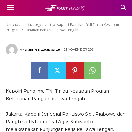
Kapolri-Panglima TNI Tinjau
Kesiapan Program Ketahanan
Pangan di Jawa Tengah
Beranda
Uncategorized
Kapolri-Panglima TNI Tinjau Kesiapan
Program Ketahanan Pangan di Jawa Tengah
21 NOVEMBER 2024
BY
ADMIN POJOKBACA
Kapolri-Panglima TNI Tinjau Kesiapan Program
Ketahanan Pangan di Jawa Tengah
Jakarta. Kapolri Jenderal Pol. Listyo Sigit Prabowo dan
Panglima TNI Jenderal Agus Subiyanto
melaksanakan kunjungan kerja ke Jawa Tengah,