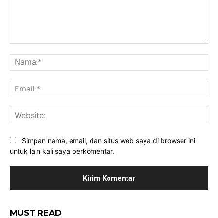
Komentar:
Na
Ema
Web
Simpan nama, email, dan situs web saya di browser ini
untuk lain kali saya berkomentar.
MUST READ