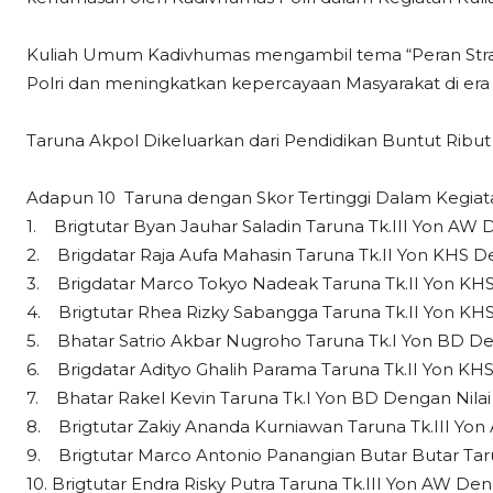
Kuliah Umum Kadivhumas mengambil tema “Peran Strat
Polri dan meningkatkan kepercayaan Masyarakat di era R
Taruna Akpol Dikeluarkan dari Pendidikan Buntut Ribu
Adapun 10 Taruna dengan Skor Tertinggi Dalam Kegiatan
1. Brigtutar Byan Jauhar Saladin Taruna Tk.III Yon AW D
2. Brigdatar Raja Aufa Mahasin Taruna Tk.II Yon KHS De
3. Brigdatar Marco Tokyo Nadeak Taruna Tk.II Yon KHS 
4. Brigtutar Rhea Rizky Sabangga Taruna Tk.II Yon KHS
5. Bhatar Satrio Akbar Nugroho Taruna Tk.I Yon BD Den
6. Brigdatar Adityo Ghalih Parama Taruna Tk.II Yon KHS
7. Bhatar Rakel Kevin Taruna Tk.I Yon BD Dengan Nilai 
8. Brigtutar Zakiy Ananda Kurniawan Taruna Tk.III Yon 
9. Brigtutar Marco Antonio Panangian Butar Butar Taru
10. Brigtutar Endra Risky Putra Taruna Tk.III Yon AW Den