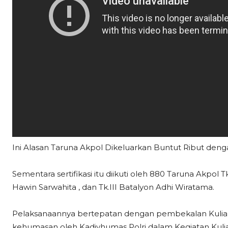
Ini Alasan Taruna Akpol Dikeluarkan Buntut Ribut den
Sementara sertifikasi itu diikuti oleh 880 Taruna Akpol 
Hawin Sarwahita , dan Tk.III Batalyon Adhi Wiratama.
Pelaksanaannya bertepatan dengan pembekalan Ku
kehumasan oleh Kadivhumas Polri dalam Kegiatan Ku