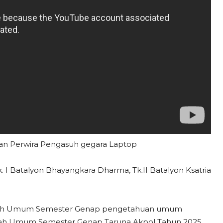
gan Perwira Pengasuh gegara Laptop
Tk. I Batalyon Bhayangkara Dharma, Tk.II Batalyon Ksatria
liah Umum Semester Genap pengetahuan umum
liah Umum Semester Genap Taruna Akpol Tahun 2025.