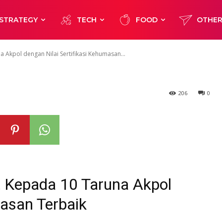
kasi Kehumasan
STRATEGY
TECH
FOOD
OTHE
 Akpol dengan Nilai Sertifikasi Kehumasan...
206
0
t Kepada 10 Taruna Akpol
masan Terbaik