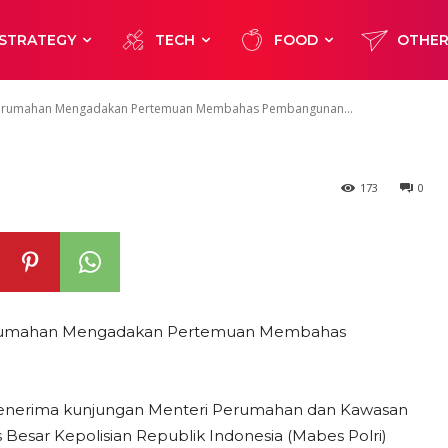
mbangunan 3 J
STRATEGY
TECH
FOOD
OTHE
ri Perumahan Mengadakan Pertemuan Membahas Pembangunan...
173
0
i Perumahan Mengadakan Pertemuan Membahas
wo menerima kunjungan Menteri Perumahan dan Kawasan
s Besar Kepolisian Republik Indonesia (Mabes Polri)