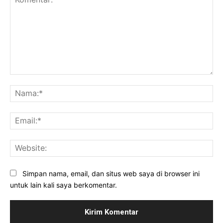
Komentar:
Na
Ema
Web
Simpan nama, email, dan situs web saya di browser ini
untuk lain kali saya berkomentar.