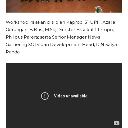
Workshop ini akan diisi oleh Kaprodi S1 UPH, Azalia
Gerungan, B.Bus., M.Sc; Direktur Eksekutif Tempo,
Philipus Parera; serta Senior Manager News
Gathering SCTV dan Development Head, IGN Satya
Panda.