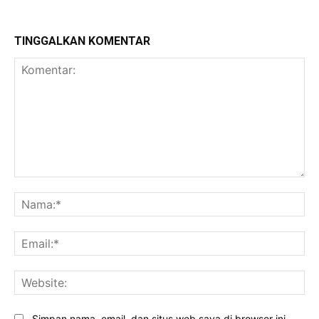
TINGGALKAN KOMENTAR
Komentar:
Na
Ema
Web
Simpan nama, email, dan situs web saya di browser ini