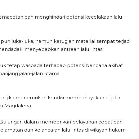
kemacetan dan menghindari potensi kecelakaan lalu
upun luka-luka, namun kerugian material sempat terjadi
endadak, menyebabkan antrean lalu lintas.
k tetap waspada terhadap potensi bencana akibat
njang jalan-jalan utama.
kan jika menemukan kondisi membahayakan di jalan
tu Magdalena.
ta Bulungan dalam memberikan pelayanan cepat dan
lamatan dan kelancaran lalu lintas di wilayah hukum