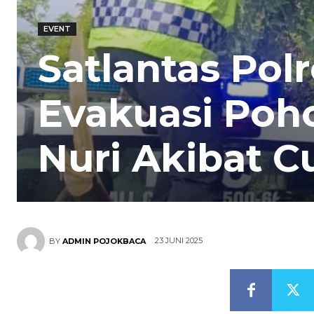
EVENT
Satlantas Pol
Evakuasi Poh
Nuri Akibat 
23 JUNI 2025
BY
ADMIN POJOKBACA