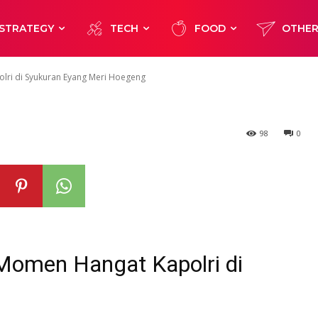
 Kapolri di
STRATEGY
TECH
FOOD
OTHE
ng Meri Hoegen
lri di Syukuran Eyang Meri Hoegeng
98
0
Momen Hangat Kapolri di
g