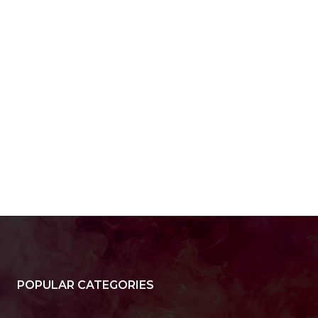
a:*
il:*
site:
POPULAR CATEGORIES