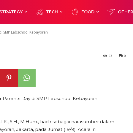
arents Day di 
STRATEGY
TECH
FOOD
OTHE
bayoran
 di SMP Labschool Kebayoran
93
0
er Parents Day di SMP Labschool Kebayoran
 S.I.K., S.H., M.Hum., hadir sebagai narasumber dalam
ran, Jakarta, pada Jumat (19/9). Acara ini