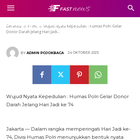
Wujud Nyata Kepedulian :
Humas Polri Gelar Donor Darah
Jelang Hari Jadi ke 74
Beranda
Event
Wujud Nyata Kepedulian : Humas Polri Gelar
Donor Darah Jelang Hari Jadi...
24 OKTOBER 2025
BY
ADMIN POJOKBACA
Wujud Nyata Kepedulian : Humas Polri Gelar Donor
Darah Jelang Hari Jadi ke 74
Jakarta — Dalam rangka memperingati Hari Jadi ke-
74, Divisi Humas Polri menunjukkan bentuk nyata