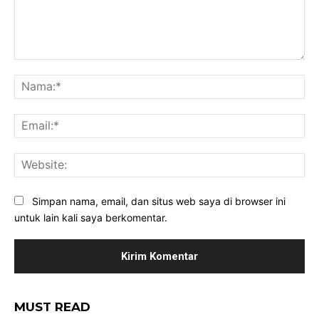
Komentar:
Na
Ema
Web
Simpan nama, email, dan situs web saya di browser ini
untuk lain kali saya berkomentar.
MUST READ