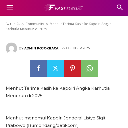
Menhut Terima Kasih ke Kapolri
Angka Karhutla Menurun di
2025
Beranda
Community
Menhut Terima Kasih ke Kapolri Angka
Karhutla Menurun di 2025
27 OKTOBER 2025
BY
ADMIN POJOKBACA
Menhut Terima Kasih ke Kapolri Angka Karhutla
Menurun di 2025
Menhut menemui Kapolri Jenderal Listyo Sigit
Prabowo (Rumondang/detikcom)