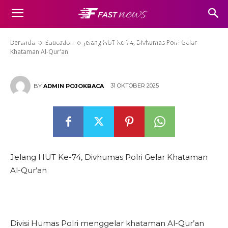
Jelang HUT Ke-74, Divhumas
Polri Gelar Khataman Al-Qur’an
Beranda
Education
Jelang HUT Ke-74, Divhumas Polri Gelar
Khataman Al-Qur'an
31 OKTOBER 2025
BY
ADMIN POJOKBACA
Jelang HUT Ke-74, Divhumas Polri Gelar Khataman
Al-Qur’an
Divisi Humas Polri menggelar khataman Al-Qur’an