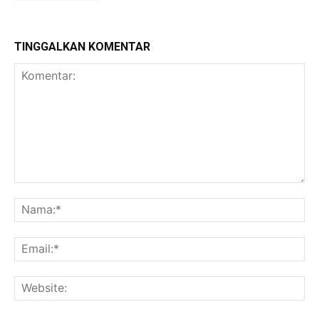
TINGGALKAN KOMENTAR
Komentar:
Na
Ema
Web