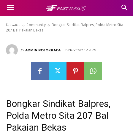
Bongkar Sindikat Balpres, Polda
Metro Sita 207 Bal Pakaian
Bekas
Beranda
Community
Bongkar Sindikat Balpres, Polda Metro Sita
207 Bal Pakaian Bekas
16 NOVEMBER 2025
BY
ADMIN POJOKBACA
Bongkar Sindikat Balpres,
Polda Metro Sita 207 Bal
Pakaian Bekas