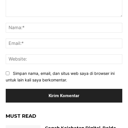
Komentar:
Na
Ema
Web
Simpan nama, email, dan situs web saya di browser ini
untuk lain kali saya berkomentar.
MUST READ
Cegah Kejahatan Digital, Polda