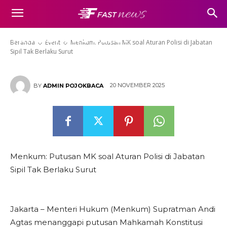
Menkum: Putusan MK soal
Aturan Polisi di Jabatan Sipil
Tak Berlaku Surut
Beranda
Event
Menkum: Putusan MK soal Aturan Polisi di Jabatan
Sipil Tak Berlaku Surut
20 NOVEMBER 2025
BY
ADMIN POJOKBACA
Menkum: Putusan MK soal Aturan Polisi di Jabatan
Sipil Tak Berlaku Surut
Jakarta – Menteri Hukum (Menkum) Supratman Andi
Agtas menanggapi putusan Mahkamah Konstitusi