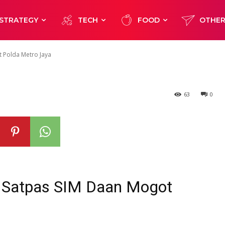
aan Mogot Pold
STRATEGY
TECH
FOOD
OTHE
 Polda Metro Jaya
63
0
 Satpas SIM Daan Mogot