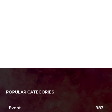
il:*
site:
POPULAR CATEGORIES
Event
983