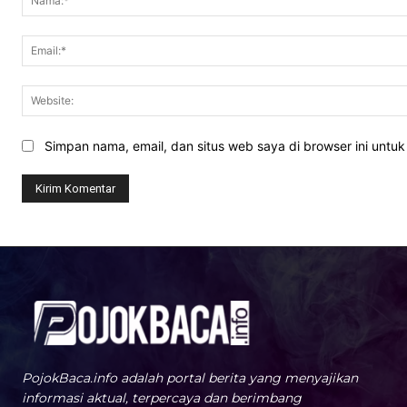
Simpan nama, email, dan situs web saya di browser ini untuk 
PojokBaca.info adalah portal berita yang menyajikan
informasi aktual, terpercaya dan berimbang