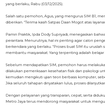
yang berlaku, Rabu (03/12/2025).
Salah satu pemohon, Agus, yang mengurus SIM B1, men
diberikan. “Terima kasih Satpas Daan Mogot atas layana
Pamin Praktik, Ipda Dody Supriyadi, menegaskan bahwa
perantara. Menurutnya, hal ini penting agar calon p
berkendara yang berlaku. “Proses buat SIM itu uruslah s
membantu masyarakat. Yang terpenting adalah belajar d
Sebelum mendapatkan SIM, pemohon harus melakukan pen
dilakukan pemeriksaan kesehatan fisik dan psikologi
kemudian mengikuti ujian teori berbasis komputer, sebe
Jika seluruh tahapan dinyatakan lulus, proses dilanjut
Dengan pelayanan yang transparan, cepat, serta diduk
Metro Jaya terus mendorong masyarakat untuk mengu