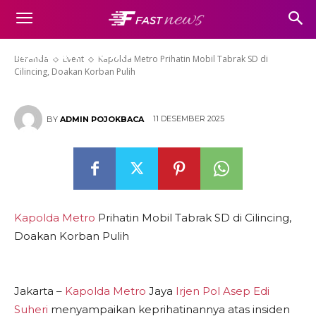
Kapolda Metro Prihatin Mobil
Tabrak SD di Cilincing, Doakan
Korban Pulih
Beranda
Event
Kapolda Metro Prihatin Mobil Tabrak SD di
Cilincing, Doakan Korban Pulih
11 DESEMBER 2025
BY
ADMIN POJOKBACA
Kapolda Metro
Prihatin Mobil Tabrak SD di Cilincing,
Doakan Korban Pulih
Jakarta –
Kapolda Metro
Jaya
Irjen Pol Asep Edi
Suheri
menyampaikan keprihatinannya atas insiden