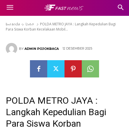
Kepedulian Bagi Para Siswa
Korban Kecelakaan Mobil MBG
Cilincing
Beranda
Event
POLDA METRO JAYA : Langkah Kepedulian Bagi
Para Siswa Korban Kecelakaan Mobil...
12 DESEMBER 2025
BY
ADMIN POJOKBACA
POLDA METRO JAYA :
Langkah Kepedulian Bagi
Para Siswa Korban