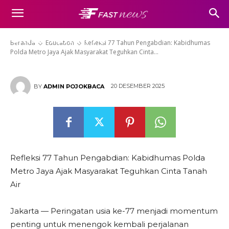
Kabidhumas Polda Metro Jaya
Ajak Masyarakat Teguhkan
Cinta Tanah Air
Beranda
Education
Refleksi 77 Tahun Pengabdian: Kabidhumas
Polda Metro Jaya Ajak Masyarakat Teguhkan Cinta...
20 DESEMBER 2025
BY
ADMIN POJOKBACA
Refleksi 77 Tahun Pengabdian: Kabidhumas Polda
Metro Jaya Ajak Masyarakat Teguhkan Cinta Tanah
Air
Jakarta — Peringatan usia ke-77 menjadi momentum
penting untuk menengok kembali perjalanan