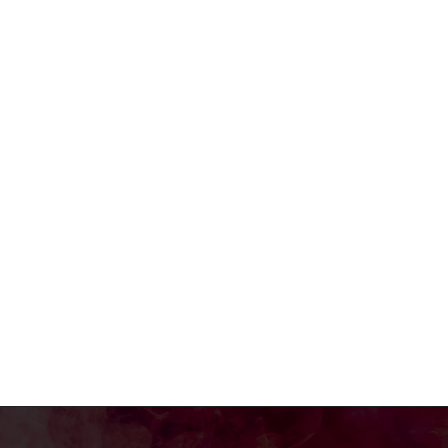
a:*
il:*
site: