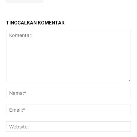
TINGGALKAN KOMENTAR
Komentar:
Na
Ema
Web