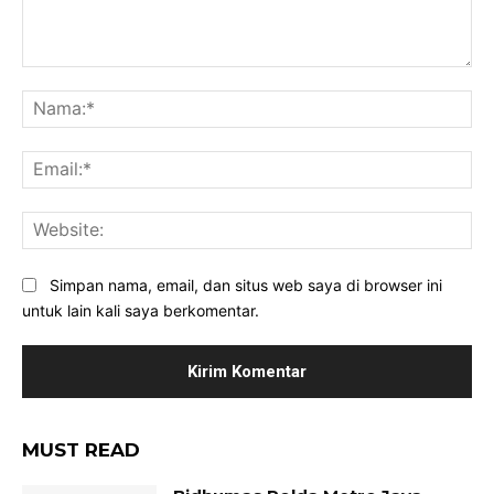
Komentar:
Na
Ema
Web
Simpan nama, email, dan situs web saya di browser ini
untuk lain kali saya berkomentar.
MUST READ