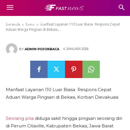
Respons Cepat Aduan Warga
Pingsan di Bekasi, Korban
Dievakuasi
Beranda
Event
Manfaat Layanan 110 Luar Biasa Respons Cepat
Aduan Warga Pingsan di Bekasi,...
4 JANUARI 2026
BY
ADMIN POJOKBACA
Manfaat Layanan 110 Luar Biasa Respons Cepat
Aduan Warga Pingsan di Bekasi, Korban Dievakuasi
Seorang pria
diduga sakit hingga pingsan seorang diri
di Perum Citaville, Kabupaten Bekasi, Jawa Barat