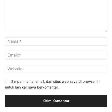
Komentar:
Na
Ema
Web
Simpan nama, email, dan situs web saya di browser ini
untuk lain kali saya berkomentar.