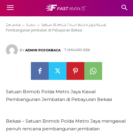
Satuan Brimob Polda Metro
Jaya Kawal Pembangunan
Jembatan di Pebayuran Bekasi
Beranda
Event
Satuan Brimob Polda Metro Jaya Kawal
Pembangunan Jembatan di Pebayuran Bekasi
7 JANUARI 2026
BY
ADMIN POJOKBACA
Satuan Brimob Polda Metro Jaya Kawal
Pembangunan Jembatan di Pebayuran Bekasi
Bekasi – Satuan Brimob Polda Metro Jaya mengawal
penuh rencana pembangunan jembatan