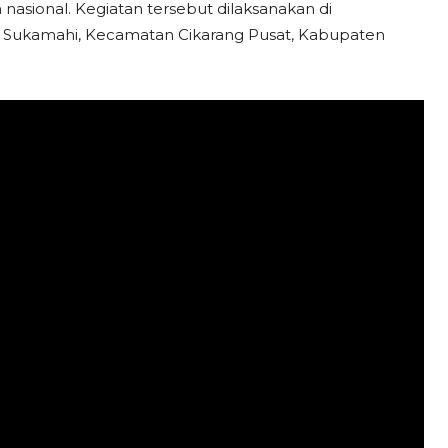
ional. Kegiatan tersebut dilaksanakan di
ukamahi, Kecamatan Cikarang Pusat, Kabupaten