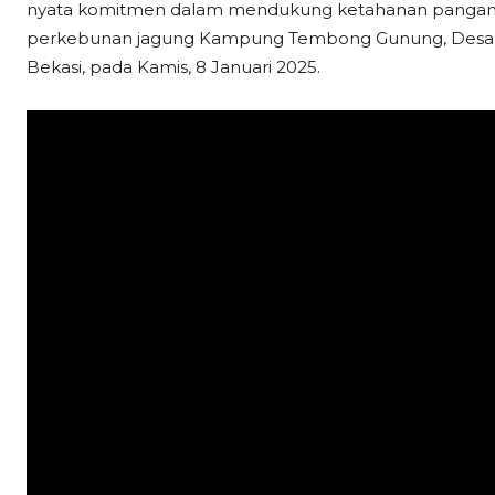
nyata komitmen dalam mendukung ketahanan pangan nas
perkebunan jagung Kampung Tembong Gunung, Desa S
Bekasi, pada Kamis, 8 Januari 2025.