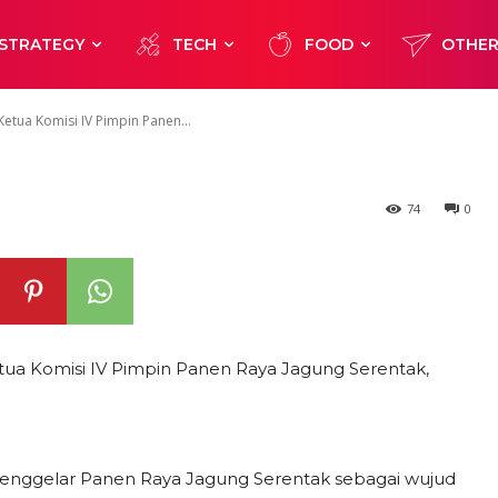
jud Nyata Duku
STRATEGY
TECH
FOOD
OTHE
ngan Nasional
Ketua Komisi IV Pimpin Panen...
74
0
Ketua Komisi IV Pimpin Panen Raya Jagung Serentak,
) menggelar Panen Raya Jagung Serentak sebagai wujud