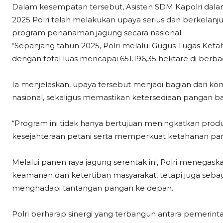
Dalam kesempatan tersebut, Asisten SDM Kapolri da
2025 Polri telah melakukan upaya serius dan berkela
program penanaman jagung secara nasional.
“Sepanjang tahun 2025, Polri melalui Gugus Tugas K
dengan total luas mencapai 651.196,35 hektare di berbag
Ia menjelaskan, upaya tersebut menjadi bagian dari ko
nasional, sekaligus memastikan ketersediaan pangan ba
“Program ini tidak hanya bertujuan meningkatkan produ
kesejahteraan petani serta memperkuat ketahanan panga
Melalui panen raya jagung serentak ini, Polri menegaska
keamanan dan ketertiban masyarakat, tetapi juga sebagai
menghadapi tantangan pangan ke depan.
Polri berharap sinergi yang terbangun antara pemerinta