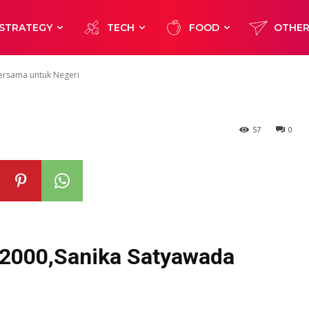
Satyawada Bers
STRATEGY
TECH
FOOD
OTHE
ersama untuk Negeri
57
0
2000,Sanika Satyawada