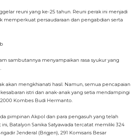
gelar reuni yang ke-25 tahun. Reuni perak ini menjadi
k memperkuat persaudaraan dan pengabdian serta
ub
alam sambutannya menyampaikan rasa syukur yang
.
dak akan mengkhianati hasil. Namun, semua pencapaian
rta kesabaran istri dan anak-anak yang setia mendampingi
l 2000 Kombes Budi Hermanto.
a pimpinan Akpol dan para pengasuh yang telah
 ini, Batalyon Sanika Satyawada tercatat memiliki 324
igadir Jenderal (Brigjen), 291 Komisaris Besar