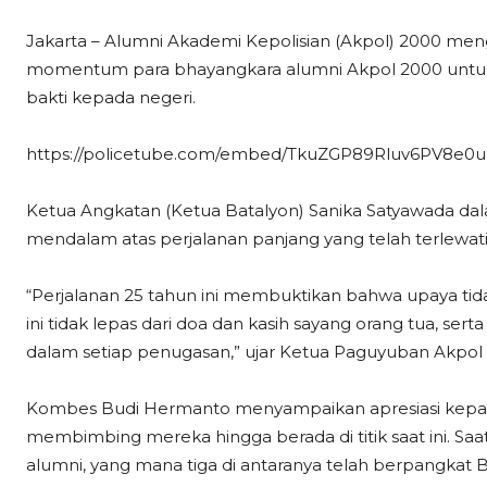
Jakarta – Alumni Akademi Kepolisian (Akpol) 2000 meng
momentum para bhayangkara alumni Akpol 2000 untu
bakti kepada negeri.
https://policetube.com/embed/TkuZGP89Rluv6PV8e0
Ketua Angkatan (Ketua Batalyon) Sanika Satyawada d
mendalam atas perjalanan panjang yang telah terlewati
“Perjalanan 25 tahun ini membuktikan bahwa upaya ti
ini tidak lepas dari doa dan kasih sayang orang tua, se
dalam setiap penugasan,” ujar Ketua Paguyuban Akpo
Kombes Budi Hermanto menyampaikan apresiasi kepad
membimbing mereka hingga berada di titik saat ini. Saat
alumni, yang mana tiga di antaranya telah berpangkat Br