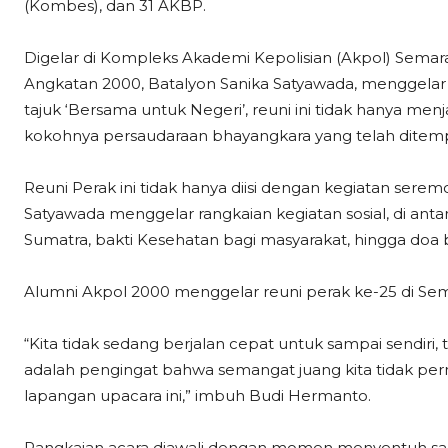
(Kombes), dan 31 AKBP.
Digelar di Kompleks Akademi Kepolisian (Akpol) Semaran
Angkatan 2000, Batalyon Sanika Satyawada, menggelar
tajuk ‘Bersama untuk Negeri’, reuni ini tidak hanya men
kokohnya persaudaraan bhayangkara yang telah dite
Reuni Perak ini tidak hanya diisi dengan kegiatan sere
Satyawada menggelar rangkaian kegiatan sosial, di ant
Sumatra, bakti Kesehatan bagi masyarakat, hingga doa
Alumni Akpol 2000 menggelar reuni perak ke-25 di Sema
“Kita tidak sedang berjalan cepat untuk sampai sendiri, 
adalah pengingat bahwa semangat juang kita tidak pern
lapangan upacara ini,” imbuh Budi Hermanto.
Rangkaian acara diawali dengan momen menyentuh saa