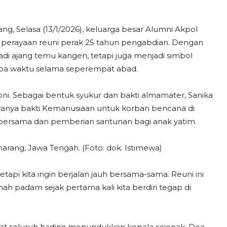
g, Selasa (13/1/2026), keluarga besar Alumni Akpol
 perayaan reuni perak 25 tahun pengabdian. Dengan
jadi ajang temu kangen, tetapi juga menjadi simbol
mpa waktu selama seperempat abad.
moni. Sebagai bentuk syukur dan bakti almamater, Sanika
aranya bakti Kemanusiaan untuk korban bencana di
 bersama dan pemberian santunan bagi anak yatim.
rang, Jawa Tengah. (Foto: dok. Istimewa)
tetapi kita ingin berjalan jauh bersama-sama. Reuni ini
ah padam sejak pertama kali kita berdiri tegap di
t seluruh hadirin menundukkan kepala sejenak. Doa