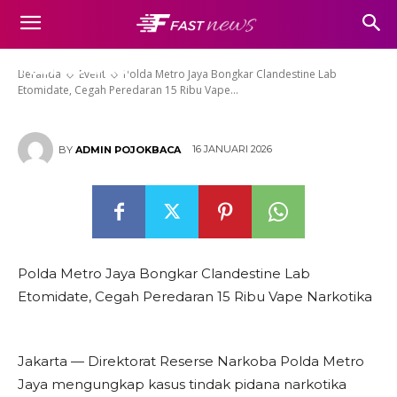
Clandestine Lab Etomidate,
Cegah Peredaran 15 Ribu Vape
Narkotika
Beranda
Event
Polda Metro Jaya Bongkar Clandestine Lab
Etomidate, Cegah Peredaran 15 Ribu Vape...
16 JANUARI 2026
BY
ADMIN POJOKBACA
Polda Metro Jaya Bongkar Clandestine Lab
Etomidate, Cegah Peredaran 15 Ribu Vape Narkotika
Jakarta — Direktorat Reserse Narkoba Polda Metro
Jaya mengungkap kasus tindak pidana narkotika