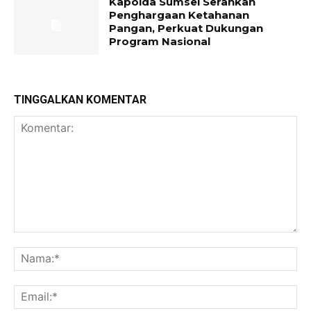
Kapolda Sumsel Serahkan
Penghargaan Ketahanan
Pangan, Perkuat Dukungan
Program Nasional
TINGGALKAN KOMENTAR
Komentar:
Na
Ema