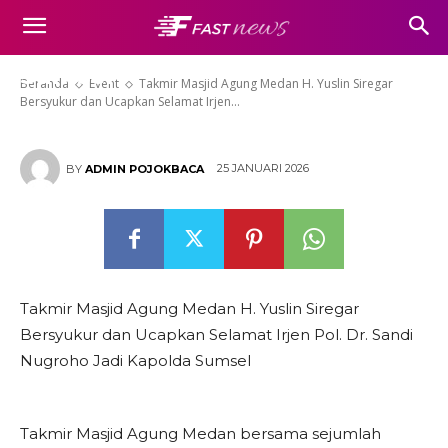
Ucapkan Selamat Irjen Pol. Dr.
Sandi Nugroho Jadi Kapolda
Sumsel
Beranda
Event
Takmir Masjid Agung Medan H. Yuslin Siregar
Bersyukur dan Ucapkan Selamat Irjen...
25 JANUARI 2026
BY
ADMIN POJOKBACA
Takmir Masjid Agung Medan H. Yuslin Siregar
Bersyukur dan Ucapkan Selamat Irjen Pol. Dr. Sandi
Nugroho Jadi Kapolda Sumsel
Takmir Masjid Agung Medan bersama sejumlah