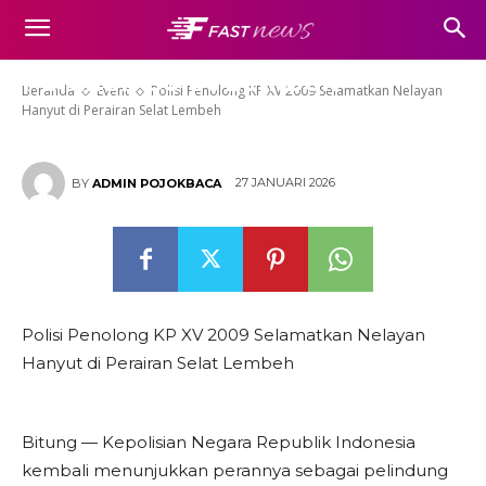
Polisi Penolong KP XV 2009
Selamatkan Nelayan Hanyut di
Perairan Selat Lembeh
Beranda
Event
Polisi Penolong KP XV 2009 Selamatkan Nelayan
Hanyut di Perairan Selat Lembeh
27 JANUARI 2026
BY
ADMIN POJOKBACA
Polisi Penolong KP XV 2009 Selamatkan Nelayan
Hanyut di Perairan Selat Lembeh
Bitung — Kepolisian Negara Republik Indonesia
kembali menunjukkan perannya sebagai pelindung