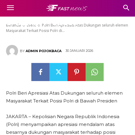
Dukungan seluruh elemen
Masyarakat Terkait Posisi Polri
di Bawah Presiden
Beranda
Event
Polri Beri Apresiasi Atas Dukungan seluruh elemen
Masyarakat Terkait Posisi Polri di...
30 JANUARI 2026
BY
ADMIN POJOKBACA
Polri Beri Apresiasi Atas Dukungan seluruh elemen
Masyarakat Terkait Posisi Polri di Bawah Presiden
​JAKARTA – Kepolisian Negara Republik Indonesia
(Polri) menyampaikan apresiasi mendalam atas
besarnya dukungan masyarakat terhadap posisi