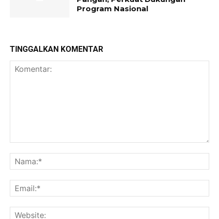
Program Nasional
TINGGALKAN KOMENTAR
Komentar:
Na
Ema
Web