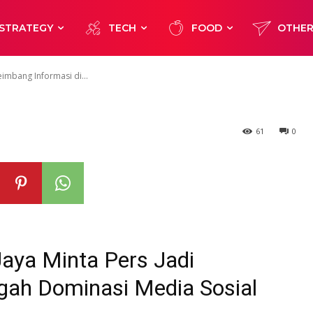
Tengah Dominas
STRATEGY
TECH
FOOD
OTHE
imbang Informasi di...
61
0
aya Minta Pers Jadi
gah Dominasi Media Sosial