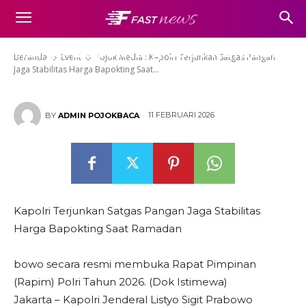
Pojok Media : Kapolri Terjunkan
Satgas Pangan Jaga Stabilitas
Harga Bapokting Saat Ramadan
Beranda
Event
Pojok Media : Kapolri Terjunkan Satgas Pangan
Jaga Stabilitas Harga Bapokting Saat...
11 FEBRUARI 2026
BY
ADMIN POJOKBACA
Kapolri Terjunkan Satgas Pangan Jaga Stabilitas
Harga Bapokting Saat Ramadan
bowo secara resmi membuka Rapat Pimpinan
(Rapim) Polri Tahun 2026. (Dok Istimewa)
Jakarta – Kapolri Jenderal Listyo Sigit Prabowo