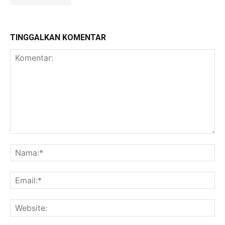
TINGGALKAN KOMENTAR
Komentar:
Na
Ema
Web