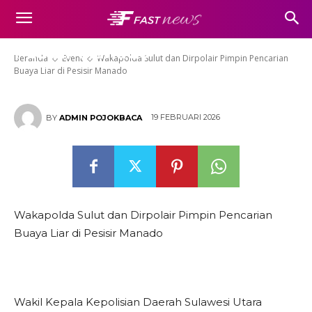
Wakapolda Sulut dan Dirpolair
Pimpin Pencarian Buaya Liar di
Pesisir Manado
Beranda
Event
Wakapolda Sulut dan Dirpolair Pimpin Pencarian
Buaya Liar di Pesisir Manado
19 FEBRUARI 2026
BY
ADMIN POJOKBACA
Wakapolda Sulut dan Dirpolair Pimpin Pencarian
Buaya Liar di Pesisir Manado
Wakil Kepala Kepolisian Daerah Sulawesi Utara