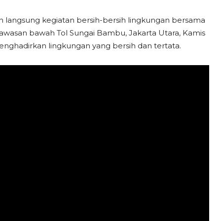
n langsung kegiatan bersih-bersih lingkungan bersama
 kawasan bawah Tol Sungai Bambu, Jakarta Utara, Kamis
menghadirkan lingkungan yang bersih dan tertata.