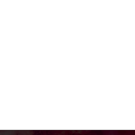
a:*
il:*
site: