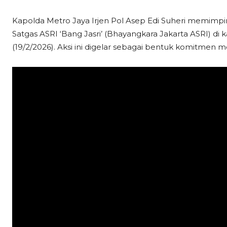
Kapolda Metro Jaya Irjen Pol Asep Edi Suheri memimpi
Satgas ASRI ‘Bang Jasri’ (Bhayangkara Jakarta ASRI) di
(19/2/2026). Aksi ini digelar sebagai bentuk komitmen 