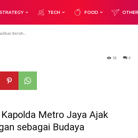
ih Lingkungan
STRATEGY
TECH
FOOD
OTHE
ya
adikan Bersih...
55
0
, Kapolda Metro Jaya Ajak
ngan sebagai Budaya