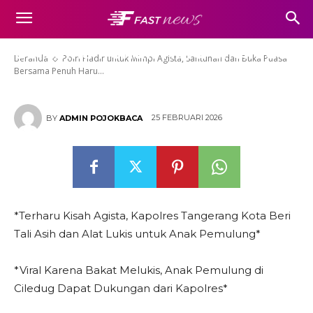
Polri Hadir untuk Mimpi Agista,
Santunan dan Buka Puasa
Bersama Penuh Haru di Ciledug
Beranda
Polri Hadir untuk Mimpi Agista, Santunan dan Buka Puasa
Bersama Penuh Haru...
25 FEBRUARI 2026
BY
ADMIN POJOKBACA
*Terharu Kisah Agista, Kapolres Tangerang Kota Beri
Tali Asih dan Alat Lukis untuk Anak Pemulung*
*Viral Karena Bakat Melukis, Anak Pemulung di
Ciledug Dapat Dukungan dari Kapolres*