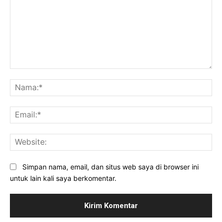
Komentar:
Na
Ema
Web
Simpan nama, email, dan situs web saya di browser ini
untuk lain kali saya berkomentar.