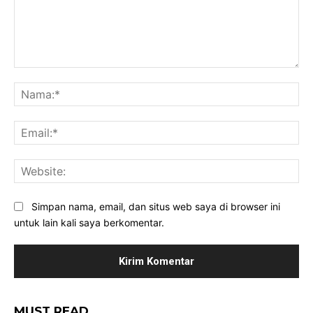
Komentar:
Na
Ema
Web
Simpan nama, email, dan situs web saya di browser ini
untuk lain kali saya berkomentar.
MUST READ