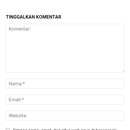
TINGGALKAN KOMENTAR
Komentar:
Na
Ema
Web