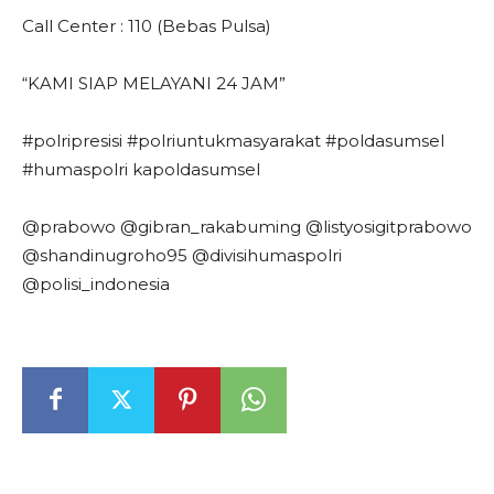
Call Center : 110 (Bebas Pulsa)
“KAMI SIAP MELAYANI 24 JAM”
#polripresisi #polriuntukmasyarakat #poldasumsel
#humaspolri kapoldasumsel
@prabowo @gibran_rakabuming @listyosigitprabowo
@shandinugroho95 @divisihumaspolri
@polisi_indonesia