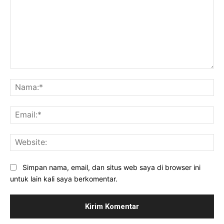
Komentar:
Na
Ema
Web
Simpan nama, email, dan situs web saya di browser ini
untuk lain kali saya berkomentar.