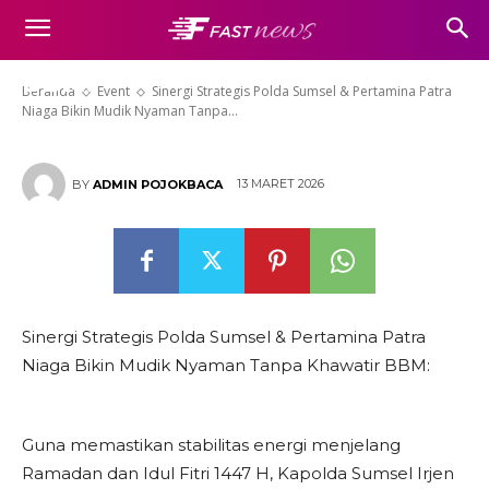
& Pertamina Patra Niaga Bikin
Mudik Nyaman Tanpa Khawatir
BBM:
Beranda
Event
Sinergi Strategis Polda Sumsel & Pertamina Patra
Niaga Bikin Mudik Nyaman Tanpa...
13 MARET 2026
BY
ADMIN POJOKBACA
Sinergi Strategis Polda Sumsel & Pertamina Patra
Niaga Bikin Mudik Nyaman Tanpa Khawatir BBM:
Guna memastikan stabilitas energi menjelang
Ramadan dan Idul Fitri 1447 H, Kapolda Sumsel Irjen