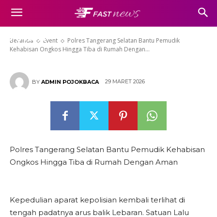
Pemudik Kehabisan Ongkos
Hingga Tiba di Rumah Dengan
Aman
Beranda
Event
Polres Tangerang Selatan Bantu Pemudik
Kehabisan Ongkos Hingga Tiba di Rumah Dengan...
29 MARET 2026
BY
ADMIN POJOKBACA
Polres Tangerang Selatan Bantu Pemudik Kehabisan
Ongkos Hingga Tiba di Rumah Dengan Aman
Kepedulian aparat kepolisian kembali terlihat di
tengah padatnya arus balik Lebaran. Satuan Lalu