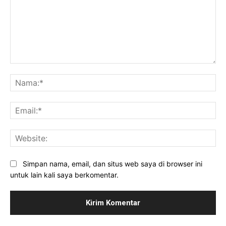
Komentar:
Na
Ema
Web
Simpan nama, email, dan situs web saya di browser ini
untuk lain kali saya berkomentar.