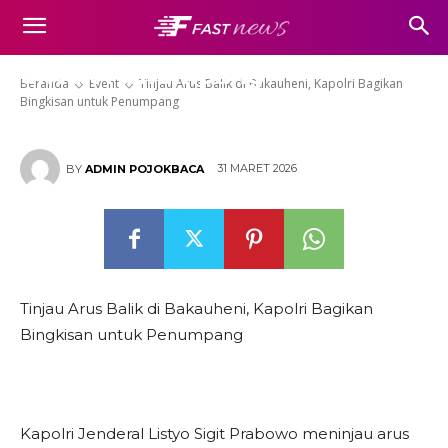
Tinjau Arus Balik di Bakauheni,
Kapolri Bagikan Bingkisan
untuk Penumpang
Beranda
Event
Tinjau Arus Balik di Bakauheni, Kapolri Bagikan
Bingkisan untuk Penumpang
31 MARET 2026
BY
ADMIN POJOKBACA
Tinjau Arus Balik di Bakauheni, Kapolri Bagikan
Bingkisan untuk Penumpang
Kapolri Jenderal Listyo Sigit Prabowo meninjau arus