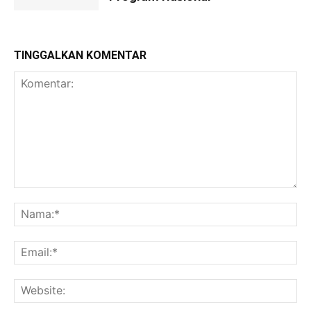
TINGGALKAN KOMENTAR
Komentar:
Na
Ema
Web