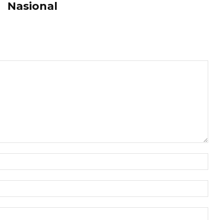
Nasional
Nam
Ema
Web