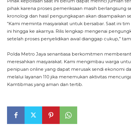
Pihak kepolisian saat ini belum dapat merinci jumlah 
pihak karena proses pemeriksaan masih berlangsung se
kronologi dan hasil pengungkapan akan disampaikan se
“Kami meminta masyarakat untuk bersabar. Saat ini ti
ini hingga ke akarnya. Rilis lengkap mengenai pengung
setelah proses penyelidikan awal dianggap cukup,” t
Polda Metro Jaya senantiasa berkomitmen memberantas
meresahkan masyarakat. Kami mengimbau warga untuk 
penipuan online yang dapat merusak sendi ekonomi dan
melalui layanan 110 jika menemukan aktivitas mencurigak
Kamtibmas yang aman dan tertib.