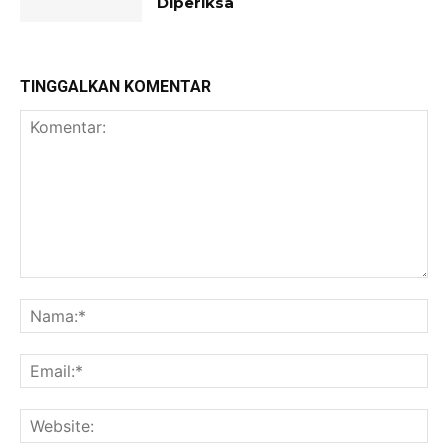
Diperiksa
TINGGALKAN KOMENTAR
Komentar:
Na
Ema
Web