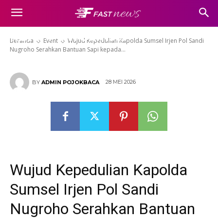
Sumsel Irjen Pol Sandi Nugroho
Serahkan Bantuan Sapi kepada
KBPP Polri Sumsel
Beranda
Event
Wujud Kepedulian Kapolda Sumsel Irjen Pol Sandi
Nugroho Serahkan Bantuan Sapi kepada...
28 MEI 2026
BY
ADMIN POJOKBACA
Wujud Kepedulian Kapolda
Sumsel Irjen Pol Sandi
Nugroho Serahkan Bantuan