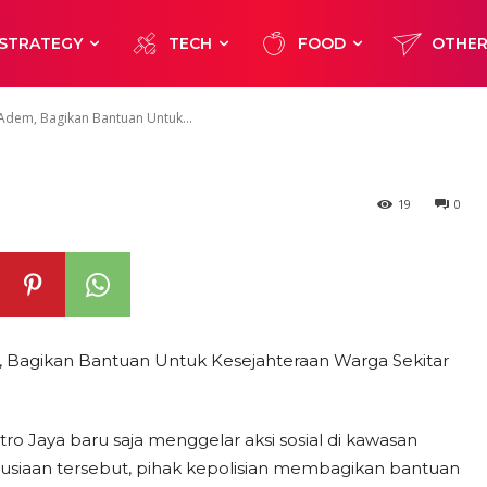
k Kesejahteraa
STRATEGY
TECH
FOOD
OTHE
r
 Adem, Bagikan Bantuan Untuk...
19
0
m, Bagikan Bantuan Untuk Kesejahteraan Warga Sekitar
o Jaya baru saja menggelar aksi sosial di kawasan
nusiaan tersebut, pihak kepolisian membagikan bantuan