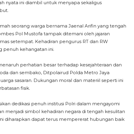
h nyata ini diambil untuk menyapa sekaligus
but.
umah seorang warga bernama Jaenal Arifin yang tengah
ombes Pol Mustofa tampak ditemani oleh jajaran
ibmas setempat. Kehadiran pengurus RT dan RW
g penuh kehangatan ini.
an menaruh perhatian besar terhadap kesejahteraan dan
 roda dan sembako, Ditpolairud Polda Metro Jaya
uarga sasaran. Dukungan moral dan materiil seperti ini
atasan fisik.
ikan dedikasi penuh institusi Polri dalam mengayomi
n menjadi simbol kehadiran negara di tengah kesulitan
 ini diharapkan dapat terus mempererat hubungan baik