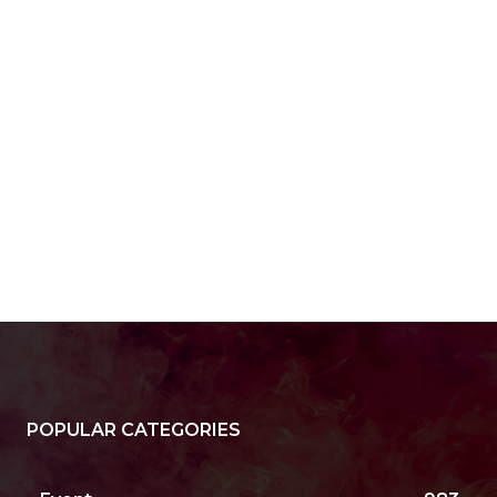
a:*
il:*
site:
POPULAR CATEGORIES